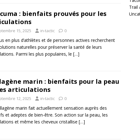
Tacti
Trail
cuma : bienfaits prouvés pour les
Unca
iculations
ptembre 15, 2025
in-tactic
0
us en plus d’athlètes et de personnes actives recherchent
olutions naturelles pour préserver la santé de leurs
ulations. Parmi les plus populaires, le
[…]
lagène marin : bienfaits pour la peau
les articulations
ptembre 12, 2025
in-tactic
0
llagène marin fait actuellement sensation auprès des
ifs et adeptes de bien-être. Son action sur la peau, les
ulations et même les cheveux cristallise
[…]