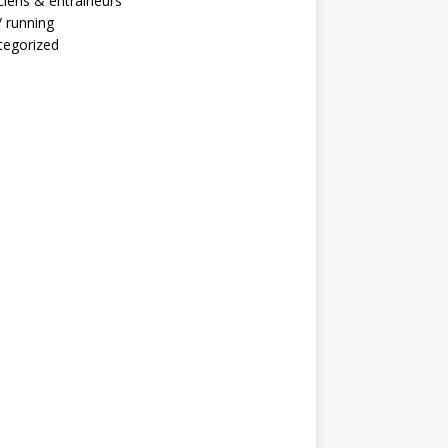
ciens & entraineurs
 / running
tegorized