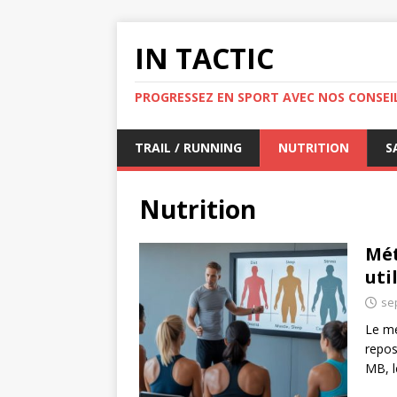
IN TACTIC
PROGRESSEZ EN SPORT AVEC NOS CONSEIL
TRAIL / RUNNING
NUTRITION
S
Nutrition
Mét
uti
se
Le mé
repos
MB, l