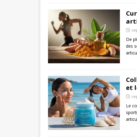
Cur
art
se
De pl
des s
artic
Col
et 
se
Le co
sport
artic