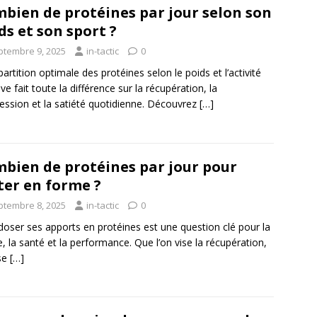
bien de protéines par jour selon son
ds et son sport ?
ptembre 9, 2025
in-tactic
0
partition optimale des protéines selon le poids et l’activité
ive fait toute la différence sur la récupération, la
ession et la satiété quotidienne. Découvrez
[…]
bien de protéines par jour pour
ter en forme ?
ptembre 8, 2025
in-tactic
0
doser ses apports en protéines est une question clé pour la
, la santé et la performance. Que l’on vise la récupération,
ise
[…]