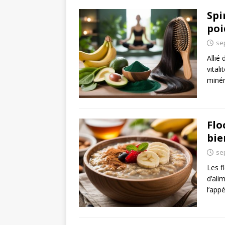
Spi
poi
se
Allié
vitali
minér
Flo
bie
se
Les f
d’ali
l’app