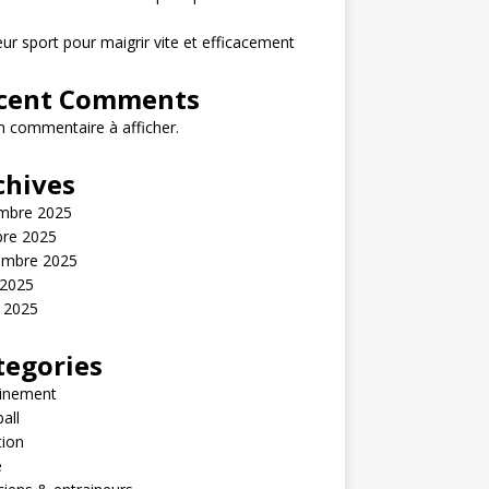
eur sport pour maigrir vite et efficacement
cent Comments
 commentaire à afficher.
chives
mbre 2025
bre 2025
embre 2025
 2025
t 2025
tegories
ainement
all
tion
é