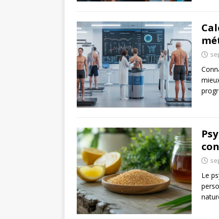
Cal
mét
se
Conna
mieux
progr
Psy
con
se
Le ps
perso
natur