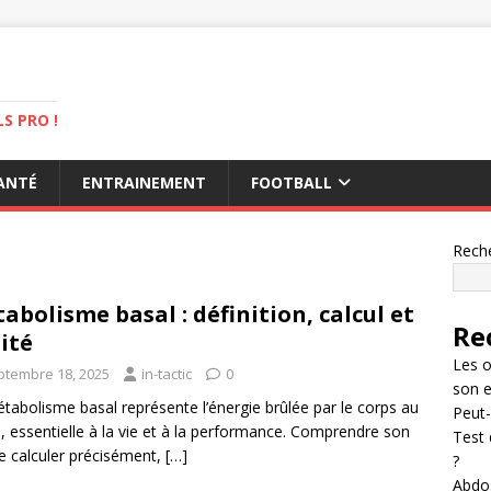
S PRO !
ANTÉ
ENTRAINEMENT
FOOTBALL
Rech
abolisme basal : définition, calcul et
Re
lité
Les o
ptembre 18, 2025
in-tactic
0
son 
tabolisme basal représente l’énergie brûlée par le corps au
Peut-
, essentielle à la vie et à la performance. Comprendre son
Test 
e calculer précisément,
[…]
?
Abdos