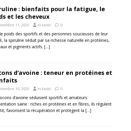
ruline : bienfaits pour la fatigue, le
ds et les cheveux
ptembre 11, 2025
in-tactic
0
 de poids des sportifs et des personnes soucieuses de leur
té, la spiruline séduit par sa richesse naturelle en protéines,
aux et pigments actifs.
[…]
cons d’avoine : teneur en protéines et
nfaits
ptembre 10, 2025
in-tactic
0
locons d’avoine séduisent sportifs et amateurs
mentation saine : riches en protéines et en fibres, ils régulent
étit, favorisent la récupération et protègent la
[…]