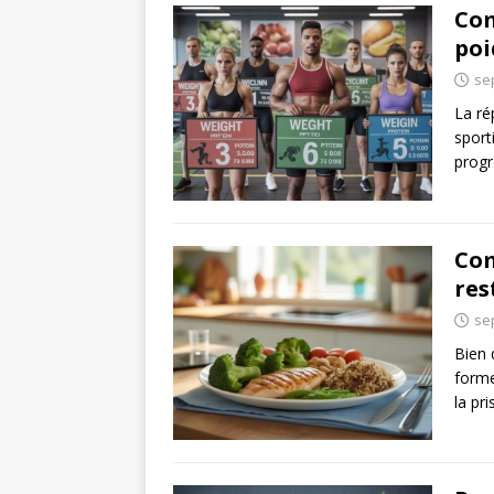
Com
poi
se
La ré
sport
progr
Com
res
se
Bien 
forme
la pr