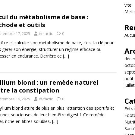
vite
Meill
cul du métabolisme de base :
hode et outils
Re
ptembre 17, 2025
in-tactic
0
Aucun
ître et calculer son métabolisme de base, c’est la clé pour
Ar
 gérer son énergie, structurer un régime efficace ou
esser en endurance. Derrière ce
[…]
déce
octo
sept
août
llium blond : un remède naturel
juille
tre la constipation
Ca
ptembre 16, 2025
in-tactic
0
yllium blond attire de plus en plus l’attention des sportifs et
Entr
nnes soucieuses de leur bien-être digestif. Ce remède
Footb
el, riche en fibres solubles,
[…]
Nutri
Sant