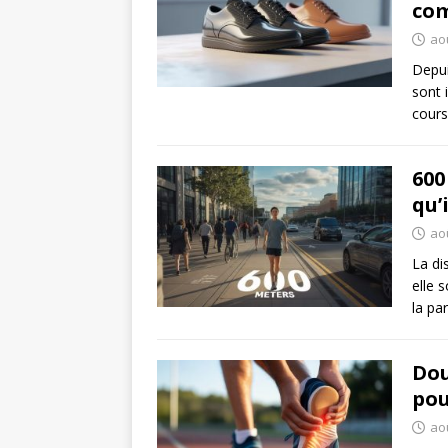
co
ao
Depui
sont 
cours
600
qu’
aoû
La di
elle 
la pa
Dou
pou
aoû