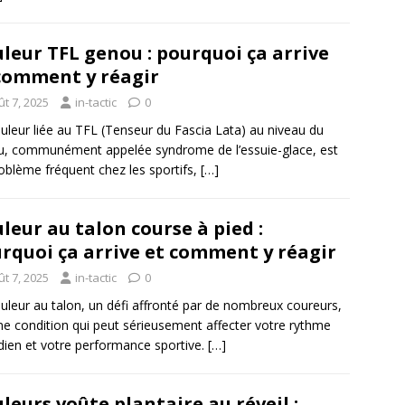
leur TFL genou : pourquoi ça arrive
comment y réagir
t 7, 2025
in-tactic
0
uleur liée au TFL (Tenseur du Fascia Lata) au niveau du
, communément appelée syndrome de l’essuie-glace, est
oblème fréquent chez les sportifs,
[…]
leur au talon course à pied :
rquoi ça arrive et comment y réagir
t 7, 2025
in-tactic
0
uleur au talon, un défi affronté par de nombreux coureurs,
ne condition qui peut sérieusement affecter votre rythme
dien et votre performance sportive.
[…]
leurs voûte plantaire au réveil :