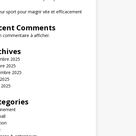
eur sport pour maigrir vite et efficacement
cent Comments
 commentaire à afficher.
chives
mbre 2025
bre 2025
embre 2025
 2025
t 2025
tegories
ainement
all
tion
é