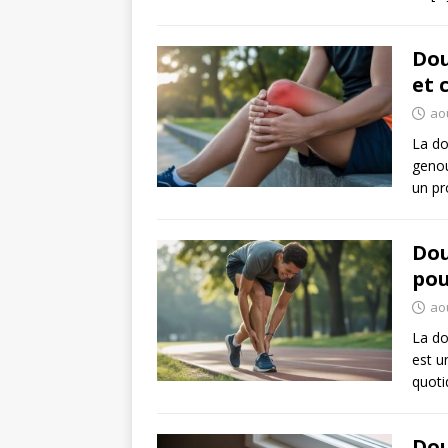
Dou
et 
aoû
La do
genou
un pr
Dou
pou
aoû
La do
est u
quoti
Dou