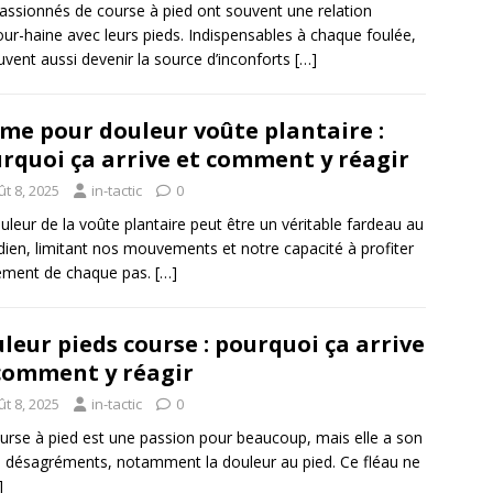
assionnés de course à pied ont souvent une relation
ur-haine avec leurs pieds. Indispensables à chaque foulée,
euvent aussi devenir la source d’inconforts
[…]
me pour douleur voûte plantaire :
rquoi ça arrive et comment y réagir
t 8, 2025
in-tactic
0
uleur de la voûte plantaire peut être un véritable fardeau au
dien, limitant nos mouvements et notre capacité à profiter
ement de chaque pas.
[…]
leur pieds course : pourquoi ça arrive
comment y réagir
t 8, 2025
in-tactic
0
urse à pied est une passion pour beaucoup, mais elle a son
e désagréments, notamment la douleur au pied. Ce fléau ne
]