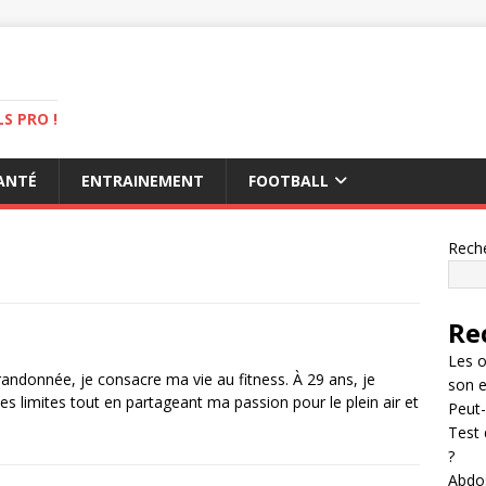
S PRO !
ANTÉ
ENTRAINEMENT
FOOTBALL
Rech
Re
Les o
randonnée, je consacre ma vie au fitness. À 29 ans, je
son 
s limites tout en partageant ma passion pour le plein air et
Peut-
Test 
?
Abdos