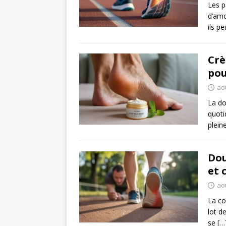
Les p
d’amo
ils p
Crè
pou
aoû
La do
quoti
plein
Dou
et 
aoû
La co
lot d
se
[…