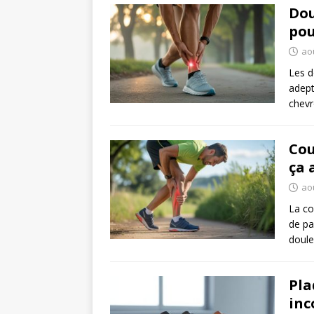
Dou
pou
ao
Les d
adept
chev
Cou
ça 
ao
La co
de pa
doule
Pla
inc