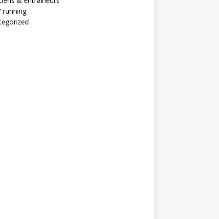
ciens & entraineurs
 / running
tegorized