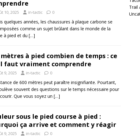
Tacti
mprendre
Trail
ût 10, 2025
in-tactic
0
Unca
s quelques années, les chaussures à plaque carbone se
imposées comme un sujet brûlant dans le monde de la
e à pied et du
[…]
 mètres à pied combien de temps : ce
il faut vraiment comprendre
t 9, 2025
in-tactic
0
stance de 600 mètres peut paraître insignifiante. Pourtant,
soulève souvent des questions sur le temps nécessaire pour
rcourir. Que vous soyez un
[…]
leur sous le pied course à pied :
rquoi ça arrive et comment y réagir
t 9, 2025
in-tactic
0