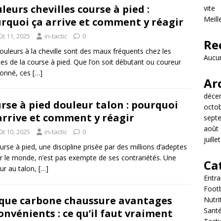
leurs chevilles course à pied :
vite
Meill
rquoi ça arrive et comment y réagir
ût 11, 2025
in-tactic
0
Re
ouleurs à la cheville sont des maux fréquents chez les
Aucun
es de la course à pied. Que l’on soit débutant ou coureur
ronné, ces
[…]
Ar
déce
rse à pied douleur talon : pourquoi
octo
arrive et comment y réagir
sept
août
ût 10, 2025
in-tactic
0
juille
urse à pied, une discipline prisée par des millions d’adeptes
r le monde, n’est pas exempte de ses contrariétés. Une
Ca
ur au talon,
[…]
Entr
Footb
que carbone chaussure avantages
Nutri
Sant
onvénients : ce qu’il faut vraiment