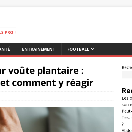
S PRO !
ANTÉ
ENTRAINEMENT
FOOTBALL
 voûte plantaire :
Rech
 et comment y réagir
Re
Les o
son 
Peut-
Test 
?
Abdos