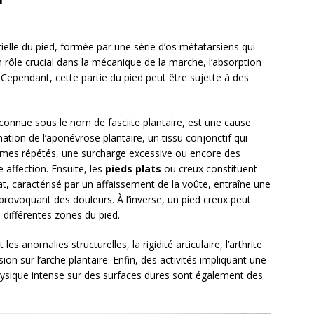
ielle du pied, formée par une série d’os métatarsiens qui
 rôle crucial dans la mécanique de la marche, l’absorption
. Cependant, cette partie du pied peut être sujette à des
 connue sous le nom de fasciite plantaire, est une cause
mation de l’aponévrose plantaire, un tissu conjonctif qui
smes répétés, une surcharge excessive ou encore des
affection. Ensuite, les
pieds plats
ou creux constituent
t, caractérisé par un affaissement de la voûte, entraîne une
, provoquant des douleurs. À l’inverse, un pied creux peut
 différentes zones du pied.
es anomalies structurelles, la rigidité articulaire, l’arthrite
ion sur l’arche plantaire. Enfin, des activités impliquant une
hysique intense sur des surfaces dures sont également des