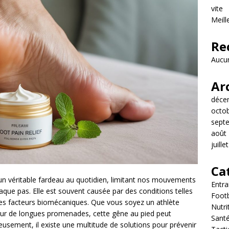
vite
Meill
Re
Aucun
Ar
déce
octo
sept
août
juille
Ca
un véritable fardeau au quotidien, limitant nos mouvements
Entr
aque pas. Elle est souvent causée par des conditions telles
Footb
autres facteurs biomécaniques. Que vous soyez un athlète
Nutri
ur de longues promenades, cette gêne au pied peut
Sant
reusement, il existe une multitude de solutions pour prévenir