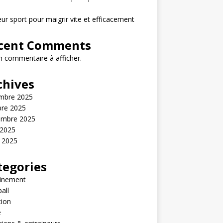
eur sport pour maigrir vite et efficacement
cent Comments
 commentaire à afficher.
chives
mbre 2025
bre 2025
embre 2025
 2025
t 2025
tegories
ainement
all
tion
é