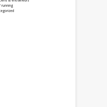
ciens & entraineurs
 / running
tegorized