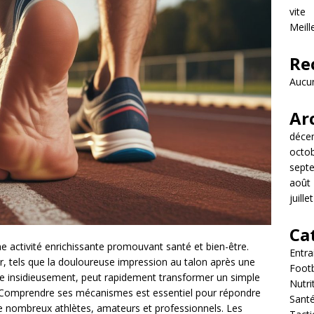
vite
Meill
Re
Aucun
Ar
déce
octo
sept
août
juille
Ca
e activité enrichissante promouvant santé et bien-être.
Entr
, tels que la douloureuse impression au talon après une
Footb
alle insidieusement, peut rapidement transformer un simple
Nutri
. Comprendre ses mécanismes est essentiel pour répondre
Sant
e nombreux athlètes, amateurs et professionnels. Les