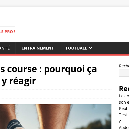
S PRO !
ANTÉ
ENTRAINEMENT
FOOTBALL
s course : pourquoi ça
Rech
y réagir
Re
Les o
son 
Peut-
Test 
?
Abdos