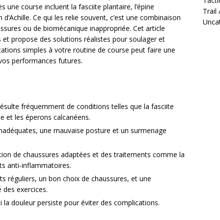
Tacti
 une course incluent la fasciite plantaire, l’épine
Trail
d’Achille. Ce qui les relie souvent, c’est une combinaison
Unca
sures ou de biomécanique inappropriée. Cet article
 et propose des solutions réalistes pour soulager et
cations simples à votre routine de course peut faire une
t vos performances futures.
ésulte fréquemment de conditions telles que la fasciite
lle et les éperons calcanéens.
nadéquates, une mauvaise posture et un surmenage
lisation de chaussures adaptées et des traitements comme la
ts anti-inflammatoires.
s réguliers, un bon choix de chaussures, et une
é des exercices.
 la douleur persiste pour éviter des complications.