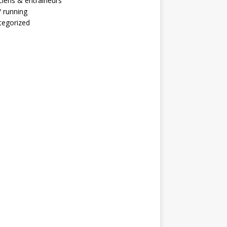
ciens & entraineurs
 / running
tegorized