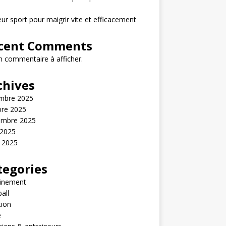
eur sport pour maigrir vite et efficacement
cent Comments
 commentaire à afficher.
chives
mbre 2025
bre 2025
embre 2025
 2025
t 2025
tegories
ainement
all
tion
é