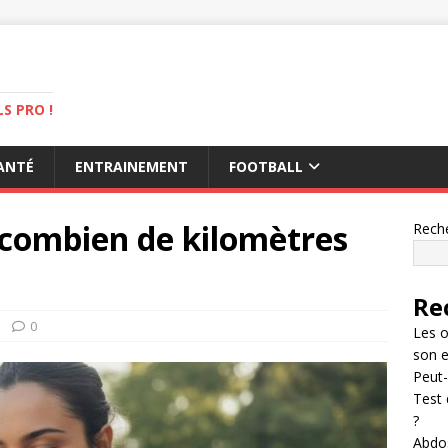
S PRO !
ANTÉ
ENTRAINEMENT
FOOTBALL
 combien de kilomètres
Rech
Re
0
Les o
son 
Peut-
Test 
?
Abdos