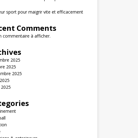
eur sport pour maigrir vite et efficacement
cent Comments
 commentaire à afficher.
chives
mbre 2025
bre 2025
embre 2025
 2025
t 2025
tegories
ainement
all
tion
é