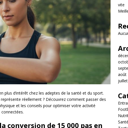
vite
Meill
Re
Aucun
Ar
déce
octo
sept
août
juille
n plus d’intérêt chez les adeptes de la santé et du sport.
Ca
a représente réellement ? Découvrez comment passer des
Entr
physique et les conseils pour optimiser votre activité
Footb
 connectées.
Nutri
Sant
 la conversion de 15 000 pas en