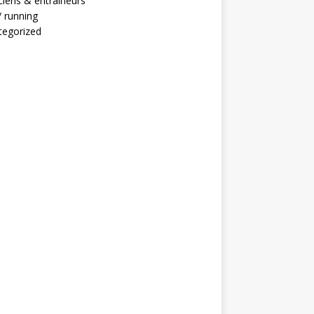
ciens & entraineurs
 / running
tegorized