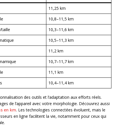
11,25 km
le
10,8–11,5 km
taille
10,3–11,6 km
matique
10,5–11,3 km
11,2 km
ynamique
10,7–11,7 km
le
11,1 km
és
10,4–11,4 km
sonnalisation des outils et l’adaptation aux efforts réels.
glages de l’appareil avec votre morphologie. Découvrez aussi
as en km
. Les technologies connectées évoluent, mais le
sseurs en ligne facilitent la vie, notamment pour ceux qui
le.