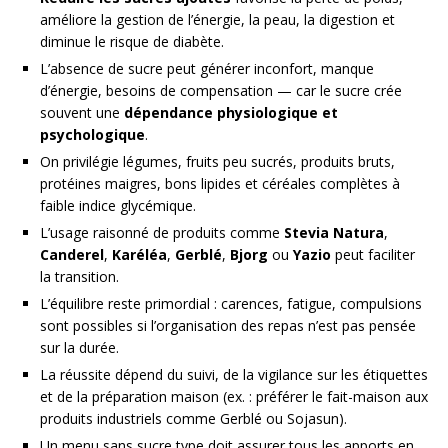
améliore la gestion de l’énergie, la peau, la digestion et
diminue le risque de diabète.
L’absence de sucre peut générer inconfort, manque
d’énergie, besoins de compensation — car le sucre crée
souvent une
dépendance physiologique et
psychologique
.
On privilégie légumes, fruits peu sucrés, produits bruts,
protéines maigres, bons lipides et céréales complètes à
faible indice glycémique.
L’usage raisonné de produits comme
Stevia Natura
,
Canderel
,
Karéléa
,
Gerblé
,
Bjorg
ou
Yazio
peut faciliter
la transition.
L’équilibre reste primordial : carences, fatigue, compulsions
sont possibles si l’organisation des repas n’est pas pensée
sur la durée.
La réussite dépend du suivi, de la vigilance sur les étiquettes
et de la préparation maison (ex. : préférer le fait-maison aux
produits industriels comme Gerblé ou Sojasun).
Un menu sans sucre type doit assurer tous les apports en